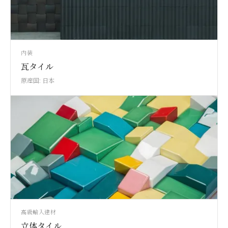
内装
瓦タイル
原産国: 日本
高級輸入建材
立体タイル