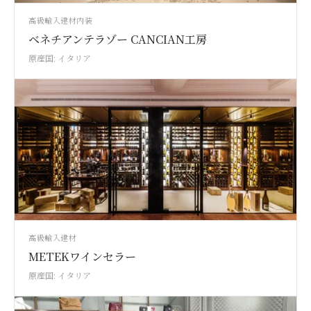
高級輸入建材
内装
ベネチアンテラゾー CANCIAN工房
原産国: イタリア
高級輸入建材
METEKワインセラー
原産国: イタリア