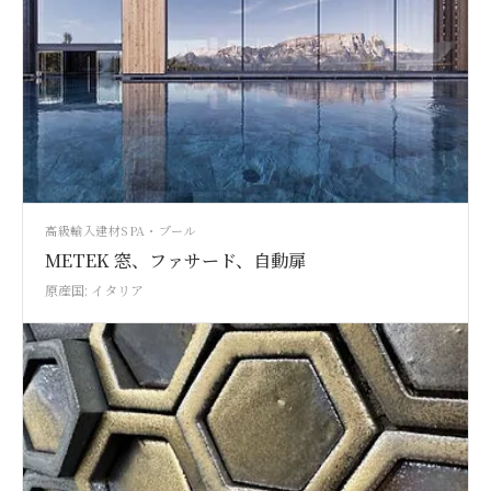
高級輸入建材
SPA・プール
METEK 窓、ファサード、自動扉
原産国: イタリア