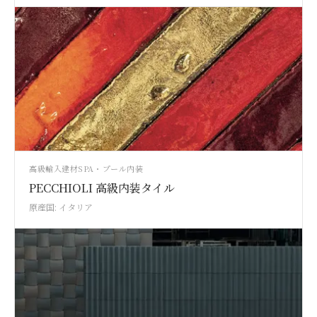
高級輸入建材
SPA・プール
内装
PECCHIOLI 高級内装タイル
原産国: イタリア