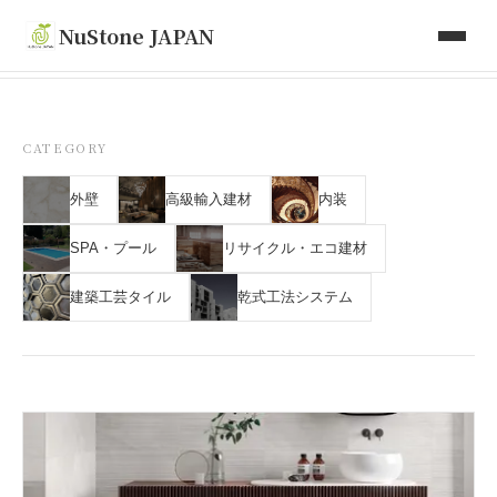
取り扱い商品
NuStone JAPAN
Toki Artisan Tiles
会社情報
CATEGORY
外壁
高級輸入建材
内装
お問い合わせ
SPA・プール
リサイクル・エコ建材
建築工芸タイル
乾式工法システム