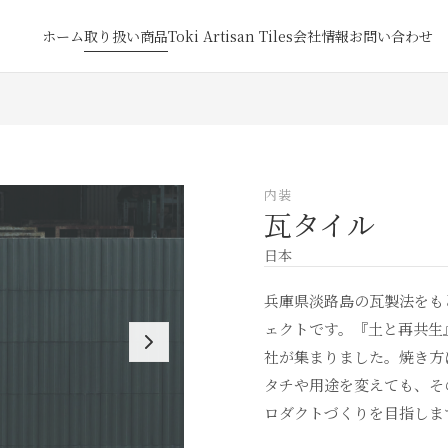
ホーム
取り扱い商品
Toki Artisan Tiles
会社情報
お問い合わせ
内装
瓦タイル
日本
兵庫県淡路島の瓦製法をも
ェクトです。『土と再共生
社が集まりました。焼き方
タチや用途を変えても、そ
ロダクトづくりを目指しま