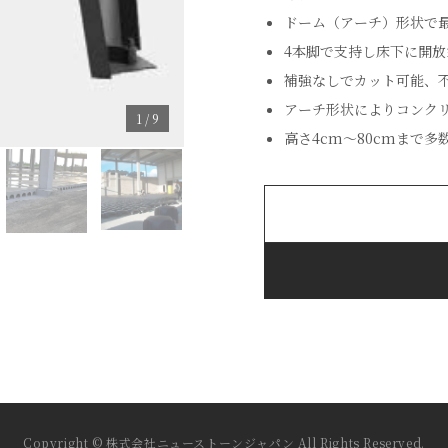
ドーム（アーチ）形状で
4本脚で支持し床下に開
補強なしでカット可能、
アーチ形状によりコンク
1 / 9
高さ4cm〜80cmまで多
Copyright © 株式会社ニューストーンジャパン All Rights Reserved.