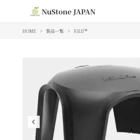
NuStone JAPAN
HOME
>
製品一覧
>
IGLU'®