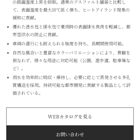
の路面温度上昇を抑制。通常のアスファルト舗装と比較し
て、表面温度を最大10℃低く保ち、ヒートアイランド現象の
緩和に貢献。
優れた透水性と排水性で豪雨時の表面排水負荷を軽減し、都
市型洪水の防止に貢献。
車両の通行にも耐えられる強度を持ち、長期間使用可能。
自然な風合いと豊富なカラーバリエーションにより、景観を
損なわず、様々な用途に対応可能（公園、遊歩道、駐車場な
ど）。
雨水を効率的に吸収・保持し、必要に応じて蒸発させる多孔
質構造を採用。持続可能な都市開発に貢献する製品として評
価されている。
WEBカタログを見る
お問い合わせ